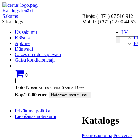
Katalogs
Ienākt
Sakums
Birojs: (+371) 67 516 912
Katalogs
Mobil.: (+371) 22 00 44 53
Uz sakumu
LV
Krāsnis
E
Apkure
R
Dūmvadi
Gāzes un ūdens pievadi
Gaisa kondicionētāji
0
Í
Foto
Nosaukums
Cena
Skaits
Dzest
Kopā:
0.00
euro
Noformēt pasūtījumu
Privātuma politika
Lietošanas noteikumi
Katalogs
Pēc nosaukuma
Pēc cenas