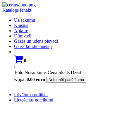
Katalogs
Ienākt
Uz sakumu
Krāsnis
Apkure
Dūmvadi
Gāzes un ūdens pievadi
Gaisa kondicionētāji
0
Í
Foto
Nosaukums
Cena
Skaits
Dzest
Kopā:
0.00
euro
Noformēt pasūtījumu
Privātuma politika
Lietošanas noteikumi