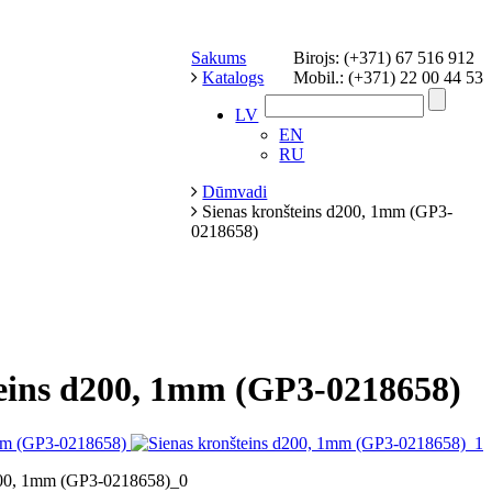
Sakums
Birojs: (+371) 67 516 912
Katalogs
Mobil.: (+371) 22 00 44 53
LV
EN
RU
Dūmvadi
Sienas kronšteins d200, 1mm (GP3-
0218658)
teins d200, 1mm (GP3-0218658)