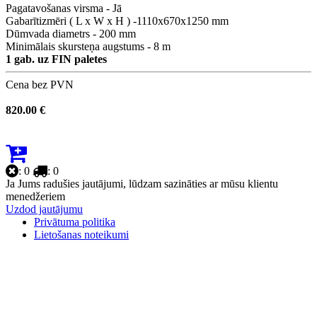
Pagatavošanas virsma - Jā
Gabarītizmēri ( L x W x H ) -1110х670х1250 mm
Dūmvada diametrs - 200 mm
Minimālais skursteņa augstums - 8 m
1 gab. uz FIN paletes
Cena bez PVN
820.00 €
: 0
: 0
Ja Jums radušies jautājumi, lūdzam sazināties ar mūsu klientu
menedžeriem
Uzdod jautājumu
Privātuma politika
Lietošanas noteikumi