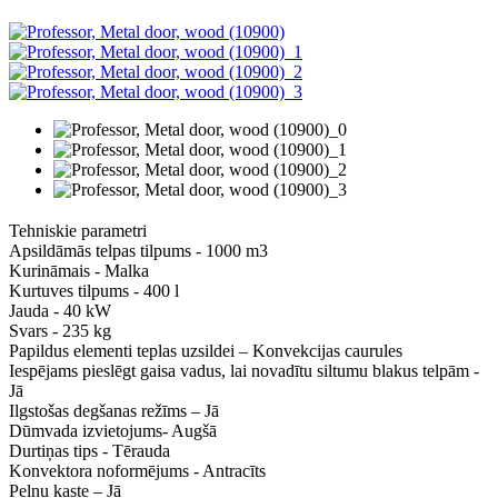
Tehniskie parametri
Apsildāmās telpas tilpums - 1000 m3
Kurināmais - Malka
Kurtuves tilpums - 400 l
Jauda - 40 kW
Svars - 235 kg
Papildus elementi teplas uzsildei – Konvekcijas caurules
Iespējams pieslēgt gaisa vadus, lai novadītu siltumu blakus telpām -
Jā
Ilgstošas degšanas režīms – Jā
Dūmvada izvietojums- Augšā
Durtiņas tips - Tērauda
Konvektora noformējums - Antracīts
Pelnu kaste – Jā