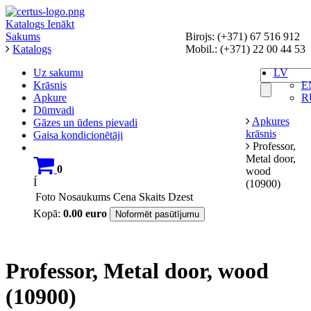
Katalogs
Ienākt
Sakums
Birojs: (+371) 67 516 912
Katalogs
Mobil.: (+371) 22 00 44 53
Uz sakumu
LV
Krāsnis
E
Apkure
R
Dūmvadi
Apkures
Gāzes un ūdens pievadi
krāsnis
Gaisa kondicionētāji
Professor,
Metal door,
0
wood
Í
(10900)
Foto
Nosaukums
Cena
Skaits
Dzest
Kopā:
0.00
euro
Noformēt pasūtījumu
Professor, Metal door, wood
(10900)