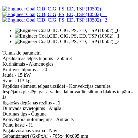
Tehniskie parametri
Apsildāmās telpas tilpums - 250 m3
Kurināmais - Akmeņogles
Kurtuves tilpums - 120 l
Jauda - 15 kW
Svars - 113 kg
Papildus elementi telpas uzsildei - Konvekcijas caurules
Iespējams pieslēgt gaisa vadus, lai novadītu siltumu blakus telpām -
Jā
Ilgstošas degšanas rezīms - Jā
Dūmvada izvietojums - Augšā
Durtiņas tips - Čuguna
Konvektora noformējums - Antracīts
Pelnu kaste - Jā
Pagatavošanas virsma - Nav
Gabarītizmēri (GxPxA) - 765x440x895 mm