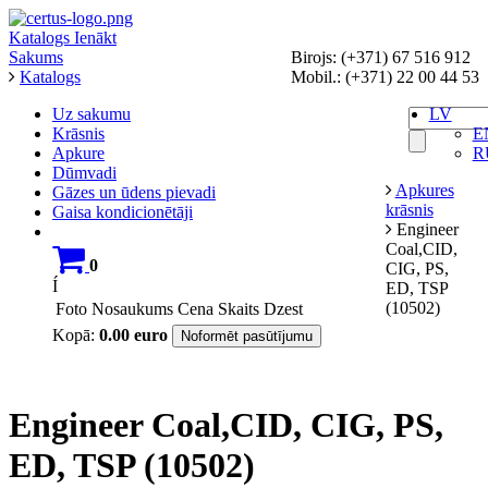
Katalogs
Ienākt
Sakums
Birojs: (+371) 67 516 912
Katalogs
Mobil.: (+371) 22 00 44 53
Uz sakumu
LV
Krāsnis
E
Apkure
R
Dūmvadi
Apkures
Gāzes un ūdens pievadi
krāsnis
Gaisa kondicionētāji
Engineer
Coal,CID,
0
CIG, PS,
Í
ED, TSP
(10502)
Foto
Nosaukums
Cena
Skaits
Dzest
Kopā:
0.00
euro
Noformēt pasūtījumu
Engineer Coal,CID, CIG, PS,
ED, TSP (10502)