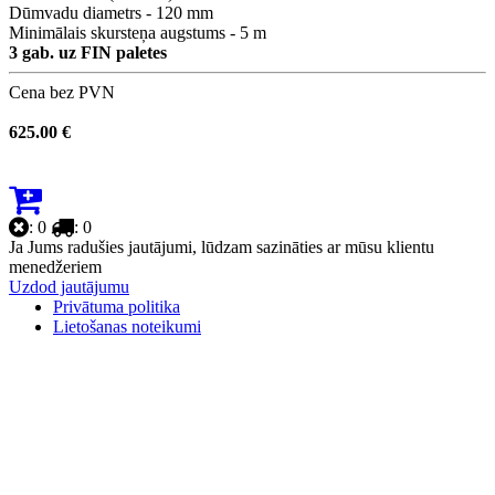
Dūmvadu diametrs - 120 mm
Minimālais skursteņa augstums - 5 m
3 gab. uz FIN paletes
Cena bez PVN
625.00 €
: 0
: 0
Ja Jums radušies jautājumi, lūdzam sazināties ar mūsu klientu
menedžeriem
Uzdod jautājumu
Privātuma politika
Lietošanas noteikumi