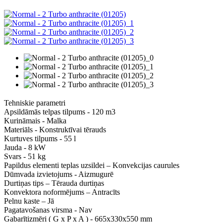
Tehniskie parametri
Apsildāmās telpas tilpums - 120 m3
Kurināmais - Malka
Materiāls - Konstruktīvai tērauds
Kurtuves tilpums - 55 l
Jauda - 8 kW
Svars - 51 kg
Papildus elementi teplas uzsildei – Konvekcijas caurules
Dūmvada izvietojums - Aizmugurē
Durtiņas tips – Tērauda durtiņas
Konvektora noformējums – Antracīts
Pelnu kaste – Jā
Pagatavošanas virsma - Nav
Gabarītizmēri ( G x P x A ) - 665х330х550 mm