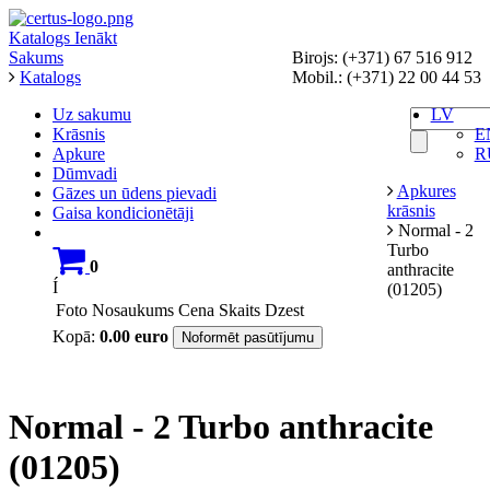
Katalogs
Ienākt
Sakums
Birojs: (+371) 67 516 912
Katalogs
Mobil.: (+371) 22 00 44 53
Uz sakumu
LV
Krāsnis
E
Apkure
R
Dūmvadi
Apkures
Gāzes un ūdens pievadi
krāsnis
Gaisa kondicionētāji
Normal - 2
Turbo
0
anthracite
Í
(01205)
Foto
Nosaukums
Cena
Skaits
Dzest
Kopā:
0.00
euro
Noformēt pasūtījumu
Normal - 2 Turbo anthracite
(01205)