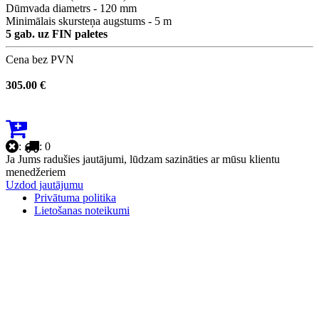
Dūmvada diametrs - 120 mm
Minimālais skursteņa augstums - 5 m
5 gab. uz FIN paletes
Cena bez PVN
305.00 €
:
: 0
Ja Jums radušies jautājumi, lūdzam sazināties ar mūsu klientu
menedžeriem
Uzdod jautājumu
Privātuma politika
Lietošanas noteikumi