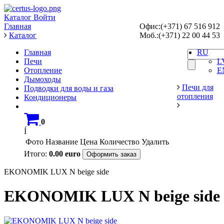
Каталог
Войти
Главная
Офис:(+371) 67 516 912
Каталог
Моб.:(+371) 22 00 44 53
Главная
RU
Печи
L
Отопление
E
Дымоходы
Печи для
Подводки для воды и газа
отопления
Кондиционеры
0
Í
Фото
Название
Цена
Количество
Удалить
Итого:
0.00
euro
Оформить заказ
EKONOMIK LUX N beige side
EKONOMIK LUX N beige side